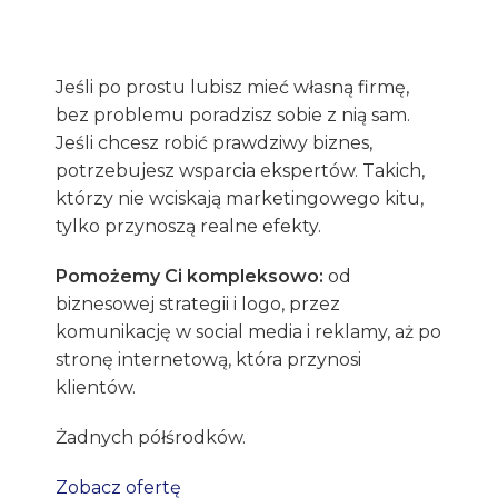
Potrzebujesz taniej strony
Marz
Jeśli po prostu lubisz mieć własną firmę,
internetowej?
Inst
bez problemu poradzisz sobie z nią sam.
Wybierz darmowy szablon na WordPress.
Kup so
Jeśli chcesz robić prawdziwy biznes,
potrzebujesz wsparcia ekspertów. Takich,
którzy nie wciskają marketingowego kitu,
tylko przynoszą realne efekty.
Pomożemy Ci kompleksowo:
od
biznesowej strategii i logo, przez
komunikację w social media i reklamy, aż po
stronę internetową, która przynosi
klientów.
Żadnych półśrodków.
Zobacz ofertę