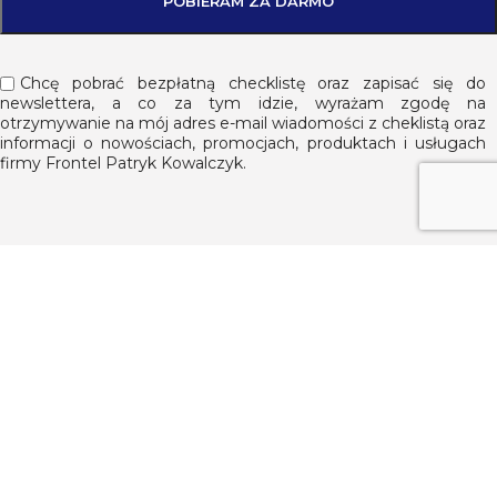
Chcę pobrać bezpłatną checklistę oraz zapisać się do
newslettera, a co za tym idzie, wyrażam zgodę na
otrzymywanie na mój adres e-mail wiadomości z cheklistą oraz
informacji o nowościach, promocjach, produktach i usługach
firmy Frontel Patryk Kowalczyk.
Pomagam tworzyć wyjątkowe miejsca w sieci.
+48 517 177 737
info@patrykkowalczyk.pl