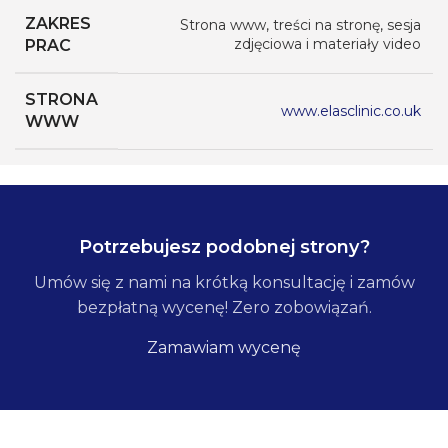
ZAKRES
Strona www, treści na stronę, sesja
zdjęciowa i materiały video
PRAC
STRONA
www.elasclinic.co.uk
WWW
Potrzebujesz podobnej strony?
Umów się z nami na krótką konsultację i zamów
bezpłatną wycenę! Zero zobowiązań.
Zamawiam wycenę