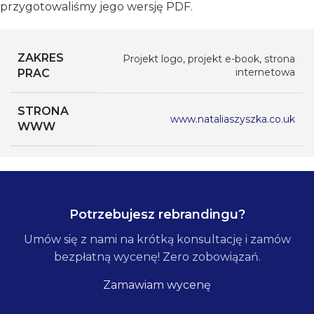
przygotowaliśmy jego wersję PDF.
ZAKRES
Projekt logo, projekt e-book, strona
internetowa
PRAC
STRONA
www.nataliaszyszka.co.uk
WWW
Potrzebujesz rebrandingu?
Umów się z nami na krótką konsultację i zamów
bezpłatną wycenę! Zero zobowiązań.
Zamawiam wycenę