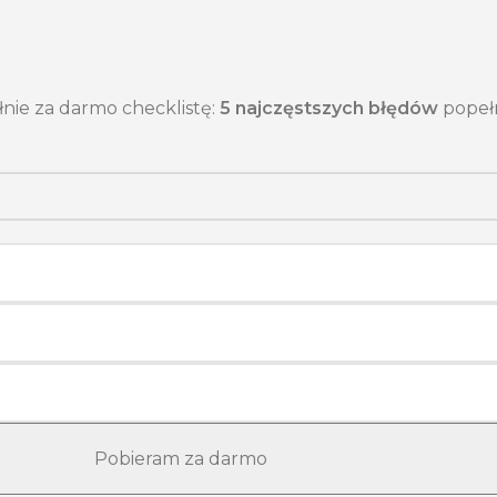
łnie za darmo checklistę:
5 najczęstszych błędów
popełn